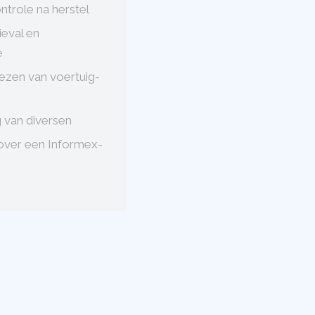
ntrole na herstel
ieval en
e
lezen van voertuig-
 van diversen
over een Informex-