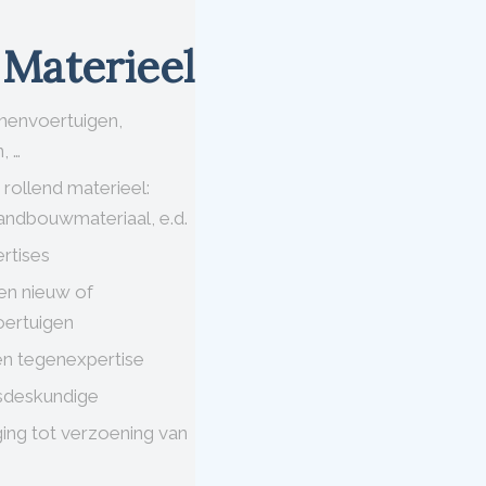
 Materieel
nenvoertuigen,
, …
rollend materieel:
andbouwmateriaal, e.d.
rtises
len nieuw of
ertuigen
en tegenexpertise
sdeskundige
ging tot verzoening van