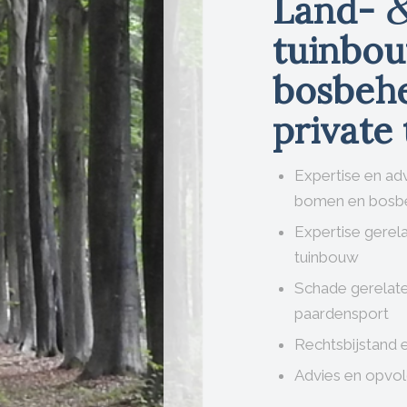
Land-
tuinbou
bosbeh
private
Expertise en ad
bomen en bosb
Expertise gerel
tuinbouw
Schade gerelate
paardensport
Rechtsbijstand 
Advies en opvolg