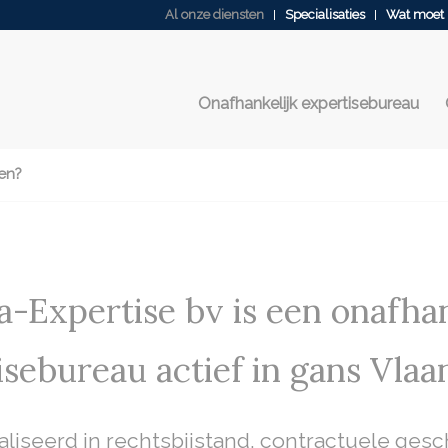
Al onze diensten
Specialisaties
Wat moet 
Onafhankelijk expertisebureau
en?
-Expertise bv is een onafhan
isebureau actief in gans Vlaa
liseerd in rechtsbijstand, contractuele gesc