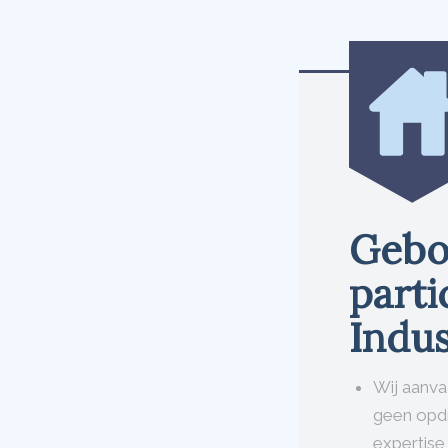
Gebo
parti
Indus
Wij aanv
geen opd
expertise