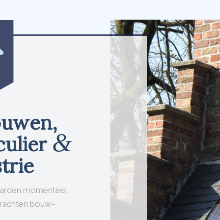
uwen,
&
culier
trie
aarden momenteel
rachten bouw-