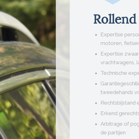
Rollend
Expertise perso
motoren, fietsen
Expertise zwaar 
vrachtwagens, l
Technische expe
Garantiegeschil
tweedehands vo
Rechtsbijstand 
Erkend gerecht
Arbitrage of po
de partijen