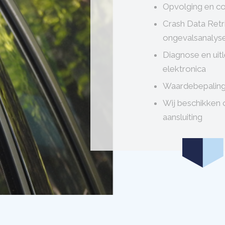
Opvolging en co
Crash Data Retr
ongevalsanalys
Diagnose en uit
elektronica
Waardebepaling
Wij beschikken 
aansluiting