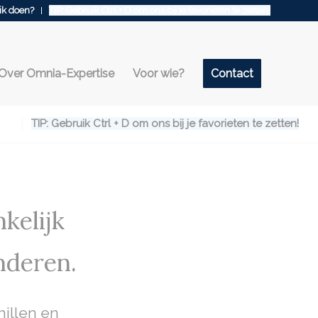
ik doen?
TIP: Gebruik Ctrl + D om ons bij je favorieten te zetten!
Over Omnia-Expertise
Voor wie?
Contact
TIP: Gebruik Ctrl + D om ons bij je favorieten te zetten!
kelijk
nderen.
hillen en