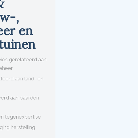
&
w-,
eer en
 tuinen
vies gerelateerd aan
eheer
ateerd aan land- en
erd aan paarden,
en tegenexpertise
ing herstelling