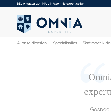
BEL
09 344 44 20
| MAIL
info@omnia-expertise.be
Al onze diensten
Specialisaties
Wat moet ik do
Omnia
expert
Gespecia